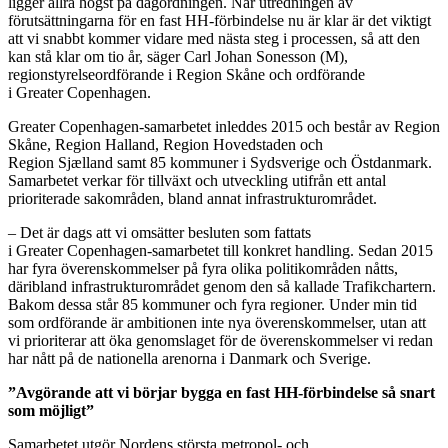
ligger allra högst på dagordningen. När utredningen av
förutsättningarna för en fast HH-förbindelse nu är klar är det viktigt
att vi snabbt kommer vidare med nästa steg i processen, så att den
kan stå klar om tio år, säger Carl Johan Sonesson (M),
regionstyrelseordförande i Region Skåne och ordförande
i
Greater
Copenhagen.
Greater
Copenhagen-samarbetet inleddes 2015 och består av Region
Skåne, Region Halland, Region
Hovedstaden
och
Region
Sjælland
samt 85 kommuner i Sydsverige och
Östdanmark
.
Samarbetet verkar för tillväxt och utveckling utifrån ett antal
prioriterade sakområden, bland annat infrastrukturområdet.
–
Det är dags att vi omsätter besluten som fattats
i
Greater
Copenhagen-samarbetet till konkret handling. Sedan 2015
har fyra överenskommelser på fyra olika politikområden nåtts,
däribland infrastrukturområdet genom den så kallade Trafikchartern.
Bakom dessa står 85 kommuner och fyra regioner. Under min tid
som ordförande är ambitionen inte nya överenskommelser, utan att
vi prioriterar att öka genomslaget för de överenskommelser vi redan
har nått på de nationella arenorna i Danmark och Sverige.
”Avgörande att vi
börjar bygga
en fast HH-förbindelse så snart
som möjligt”
Samarbetet utgör Nordens största metropol- och