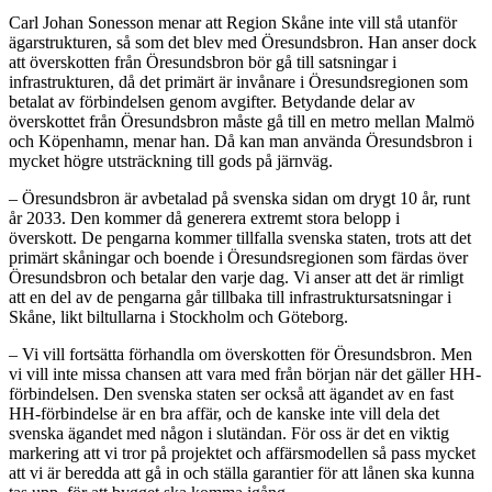
Carl Johan Sonesson menar att Region Skåne inte vill stå utanför
ägarstrukturen, så som det blev med Öresundsbron. Han anser dock
att överskotten från Öresundsbron bör gå till satsningar i
infrastrukturen, då det primärt är invånare i Öresundsregionen som
betalat av förbindelsen genom avgifter.
B
etydande delar av
överskottet från Öresundsbron måste gå till en metro mellan Malmö
och Köpenhamn
, menar han
. Då kan
man
använda Öresundsbron i
mycket högre utsträckning till gods på järnväg
.
–
Öresundsbron är
avbetal
a
d på svenska sidan om drygt 10 år
, runt
år 2
033.
Den kommer då
generera extremt stora belopp i
överskott.
De
pengarna
kommer tillfalla
svenska staten, trots att det
primärt skåningar och
boende i Öresundsregionen
som färdas över
Öresundsbron och betalar den varje dag.
Vi anser att det är rimligt
att
en del av de pengarna går tillbaka till infrastruktursatsningar i
Skåne
,
likt biltullarna i Stockholm och Göteborg
.
–
Vi vill fortsätta förhandla om överskotten för Öresundsbron. Men
vi vill inte missa chansen att vara med från början när det gäller HH-
förbindelsen. Den svenska staten ser också att ägandet av en fast
HH-förbindelse är en bra affär, och de kanske inte vill dela det
svenska ägandet med någon i slutändan. För oss är det en
viktig
markering att vi tror på projektet
och affärsmodellen så pass mycket
att vi är beredda
att gå in och ställa garantier för att lånen ska kunna