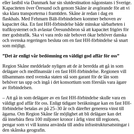
eller lastbil via Danmark har sin slutdestination någonstans i Sverige.
Kapaciteten över Öresund och genom Skåne är avgörande för att vi
ska klara transporterna i framtiden. Skåne är redan i dag en
flaskhals. Med Fehmarn Bält-förbindelsen kommer behoven av
kapacitet öka. En fast HH-förbindelse både minskar sårbarheten i
trafiksystemet och avlastar Öresundsbron så att kapacitet frigörs för
mer godstrafik. Ska vi vara redo när behovet ökar behöver danska
och svenska regeringen besluta om en fast HH-förbindelse så snart
som möjligt.
”Det är enligt vår bedömning en väldigt god affär för oss”
Region Skåne meddelade nyligen att de är beredda att
gå in som
delägare och medfinansiär i en fast
HH-förbindelse. Regionen vill
tillsammans med svenska staten stå som garant för de lån som
behöver tas upp och ingå i det konsortium som föreslås vara ägare
av förbindelsen.
–
Att gå in som delägare av en fast HH-förbindelse skulle vara en
väldigt
god affär för oss
. Enligt tidigare beräkningar kan en fast HH-
förbindelse betalas av på 25–30 år och därefter generera vinst till
ägarna
.
Om Region Skåne får möjlighet att bli delägare kan det
då
innebära flera 100 miljoner kronor
i årlig vinst
till
regionen,
pengar som vi vill kunna
använda till andra infrastruktursatsningar i
den skånska geografin.