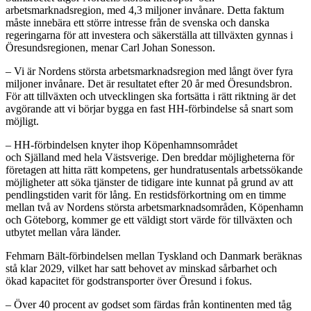
arbetsmarknadsregion, med 4,3 miljoner invånare. Detta
faktum
måste innebära
ett större intresse från de svenska och danska
regeringarna för att investera och säkerställa att tillväxten gynnas i
Öresundsregionen, menar Carl Johan Sonesson.
–
Vi är Nordens största arbetsmarknadsregion med långt över fyra
miljoner invånare. Det är resultatet efter 20 år med Öresundsbron.
För att tillväxten och utvecklingen ska fortsätta i rätt riktning är det
avgörande att vi börjar bygga en fast HH-förbindelse så snart som
möjligt.
–
HH-förbindelsen knyter ihop Köpenhamnsområdet
och
Sj
ä
lland
med hela Västsverige. Den breddar möjligheterna för
företagen att hitta rätt kompetens, ger hundratusentals arbetssökande
möjligheter att söka tjänster de tidigare inte kunnat på grund av att
pendlingstiden varit för lång. En restidsförkortning om en timme
mellan två av Nordens största arbetsmarknadsområden, Köpenhamn
och Göteborg, kommer ge ett väldigt stort värde för
tillväxten och
utbytet mellan våra länder.
Fehmarn Bält-förbindelsen mellan Tyskland och Danmark beräknas
stå klar 2029
, vilket har satt
behov
et av
minskad sårbarhet och
ökad
kapacitet för godstransporter över Öresund
i fokus
.
– Över 40 procent av godset som färdas från kontinenten med tåg